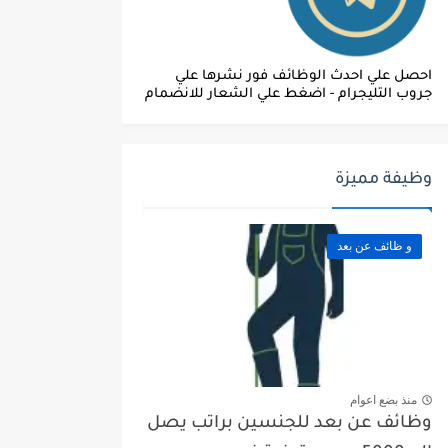
احصل علي احدث الوظائف فور نشرها علي
جروب التليجرام - اضغط علي الشعار للانضمام
وظيفة مميزة
و ظائف عن بعد
منذ بضع اعوام
وظائف عن بعد للجنسين براتب يصل