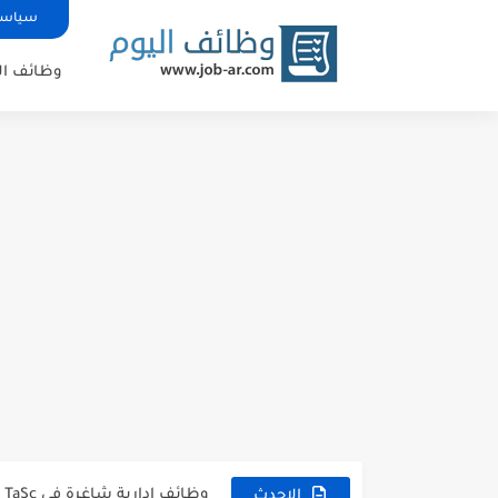
سياسة
وظائف ال
شركة خالد النويصر بجدة تعلن 
شركة Gastronomica ME تعلن عن فرص وظيفية شاغرة للخريجين في...
وظائف إدارية شاغرة في TaSc بجدة.
الاحدث