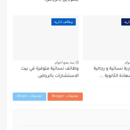
بُلموبايل بالرياض.
رية
وظائف ادارية
وام
منذ بضع اعوام
ية نسائية و رجالية
وظائف نسائية متوفرة في بيت
ادة الثانوية ...
الاستشارات بالرياض.
تعليقات Blogger
تعليقات Disqus