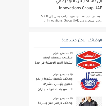
إلى 5000 ر.س متوفرة في
Innovations Group UAE .
وظائف عن بعد للجنسين براتب يصل إلى 5000
ر.س متوفرة في Innovations Group UAE .
الوظائف الاكثر مشاهدة
منذ بضع اعوام
مطلوب مصفف ارفف
لشركة نابكو الوطنية في جدة
منذ بضع اعوام
وظائف شاغرة بشركة رابكو
مقاول رئيسي للشركة
السعودية للكهرباء بجازان
ومقاول لأرامكو السعودية
منذ بضع اعوام
وظائف حراس امن بشركة