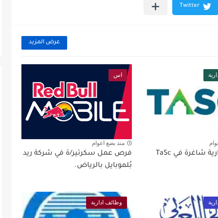
عرض المزيد
رية
اس
وام
منذ بضع اعوام
وظائف إدارية شاغرة في TaSc
فرص عمل سكرتير/ة في شركة ريد
بُلموبايل بالرياض.
رية
وظائف ادارية