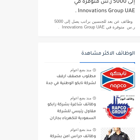
إلى 5000 ر.س متوفرة في
Innovations Group UAE .
وظائف عن بعد للجنسين براتب يصل إلى 5000
ر.س متوفرة في Innovations Group UAE .
الوظائف الاكثر مشاهدة
منذ بضع اعوام
مطلوب مصفف ارفف
لشركة نابكو الوطنية في جدة
منذ بضع اعوام
وظائف شاغرة بشركة رابكو
مقاول رئيسي للشركة
السعودية للكهرباء بجازان
ومقاول لأرامكو السعودية
منذ بضع اعوام
وظائف حراس امن بشركة