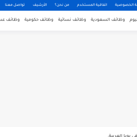
 الخصوصية
اتفاقية المستخدم
من نحن؟
الأرشيف
تواصل معنا
يوم
وظائف السعودية
وظائف نسائية
وظائف حكومية
وظائف عس
عن توفر وظائف إدارية لحملة...
د بُلموبايل بالرياض.
ممرضين والممرضات برواتب مجزية في مكة...
بوبا العربية.