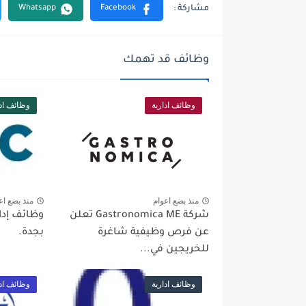
وظائف قد تهمك
وظائف ادارية
وظائف ادا
منذ بضع اعوام
منذ بضع اع
شركة Gastronomica ME تعلن
عن فرص وظيفية شاغرة
بجدة.
للخريجين في...
وظائف ادارية
وظائف ادا