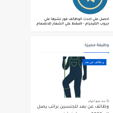
احصل علي احدث الوظائف فور نشرها علي
جروب التليجرام - اضغط علي الشعار للانضمام
وظيفة مميزة
و ظائف عن بعد
منذ بضع اعوام
وظائف عن بعد للجنسين براتب يصل