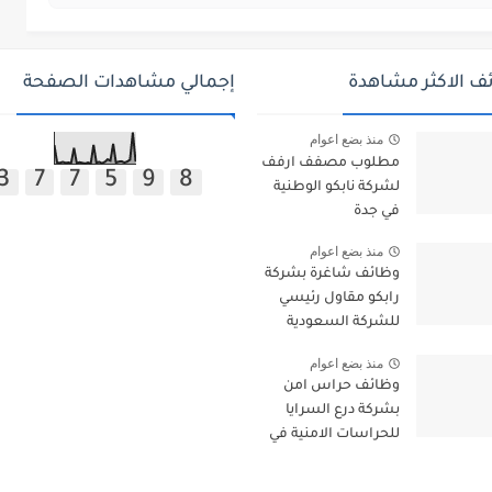
ف الاكثر مشاهدة
إجمالي مشاهدات الصفحة
منذ بضع اعوام
مطلوب مصفف ارفف
3
7
7
5
9
8
لشركة نابكو الوطنية
في جدة
منذ بضع اعوام
وظائف شاغرة بشركة
رابكو مقاول رئيسي
للشركة السعودية
للكهرباء بجازان
منذ بضع اعوام
ومقاول لأرامكو
وظائف حراس امن
السعودية
بشركة درع السرايا
للحراسات الامنية في
الدمام