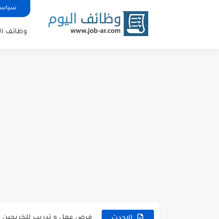
سياسة
وظائف ال
شركة خالد النويصر بجدة تعلن 
شركة Gastronomica ME تعلن عن فرص وظيفية شاغرة للخريجين في...
وظائف إدارية شاغرة في TaSc بجدة.
فرص عمل سكرتير/ة في شركة ري
مستشفى تداوي توفر وظائف لل
فرص عمل و تدريب للخريجين في 
الاحدث