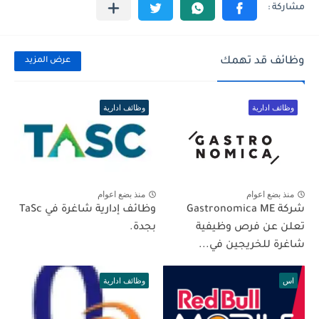
وظائف قد تهمك
عرض المزيد
وظائف ادارية
وظائف ادارية
منذ بضع اعوام
منذ بضع اعوام
شركة Gastronomica ME
وظائف إدارية شاغرة في TaSc
تعلن عن فرص وظيفية
بجدة.
شاغرة للخريجين في...
اس
وظائف ادارية