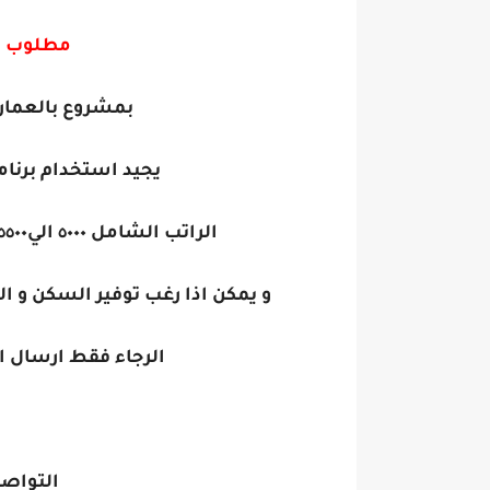
مطلوب ل
بمشروع بالعمار
يجيد استخدام برنامج سيفل ٣ دي 
الراتب الشامل ٥٠٠٠ الي٥٥٠٠الالف ريال (اساسي+سكن+مواصلات)
و يمكن اذا رغب توفير السكن و 
الرجاء فقط ارسال ا
التواص