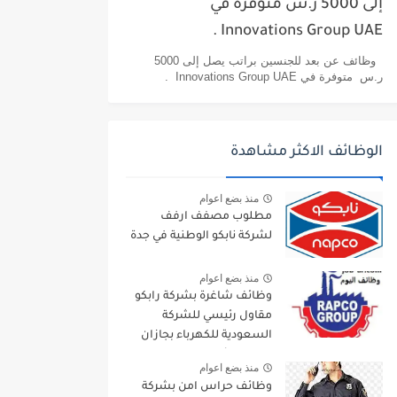
إلى 5000 ر.س متوفرة في
Innovations Group UAE .
وظائف عن بعد للجنسين براتب يصل إلى 5000
ر.س متوفرة في Innovations Group UAE .
الوظائف الاكثر مشاهدة
منذ بضع اعوام
مطلوب مصفف ارفف
لشركة نابكو الوطنية في جدة
منذ بضع اعوام
وظائف شاغرة بشركة رابكو
مقاول رئيسي للشركة
السعودية للكهرباء بجازان
ومقاول لأرامكو السعودية
منذ بضع اعوام
وظائف حراس امن بشركة