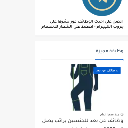
احصل علي احدث الوظائف فور نشرها علي
جروب التليجرام - اضغط علي الشعار للانضمام
وظيفة مميزة
و ظائف عن بعد
منذ بضع اعوام
وظائف عن بعد للجنسين براتب يصل