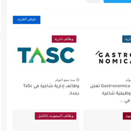
عرض المزيد
رية
وظائف ادارية
وام
منذ بضع اعوام
شركة Gastronomica ME تعلن
وظائف إدارية شاغرة في TaSc
ظيفية شاغرة
بجدة.
في...
يوم
وظائف السعودية بالكامل