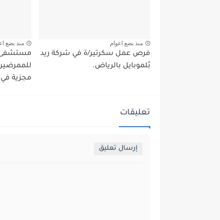
منذ بضع اعوام
منذ بضع اع
فرص عمل سكرتير/ة في شركة ريد
مستشفى ت
بُلموبايل بالرياض.
للممرضين 
مجزية في 
تعليقات
إرسال تعليق