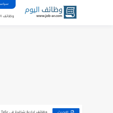
سياسة
وظائف ال
شركة خالد النويصر بجدة تعلن 
شركة Gastronomica ME تعلن عن فرص وظيفية شاغرة للخريجين في...
وظائف إدارية شاغرة في TaSc بجدة.
الاحدث