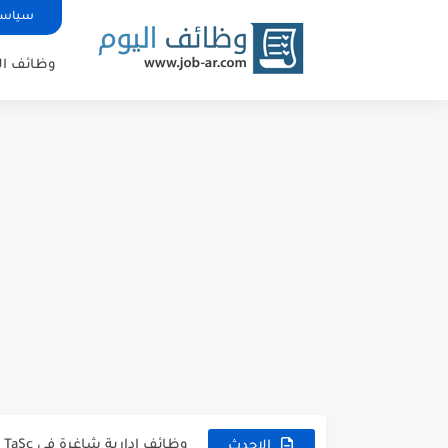
سياسة
وظائف ال
شركة خالد النويصر بجدة تعلن 
شركة Gastronomica ME تعلن عن فرص وظيفية شاغرة للخريجين في...
وظائف إدارية شاغرة في TaSc بجدة.
الاحدث