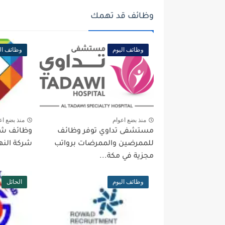
وظائف قد تهمك
وظائف اليوم
وظائف ال
منذ بضع اعوام
منذ بضع اع
مستشفى تداوي توفر وظائف
وظائف شا
للممرضين والممرضات برواتب
شركة النه
مجزية في مكة...
وظائف اليوم
الحائل