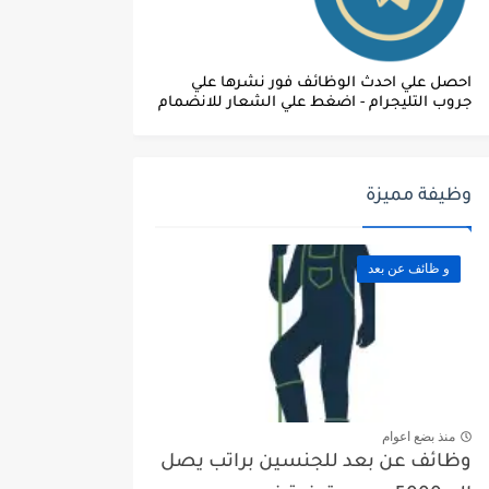
احصل علي احدث الوظائف فور نشرها علي
جروب التليجرام - اضغط علي الشعار للانضمام
وظيفة مميزة
و ظائف عن بعد
منذ بضع اعوام
وظائف عن بعد للجنسين براتب يصل