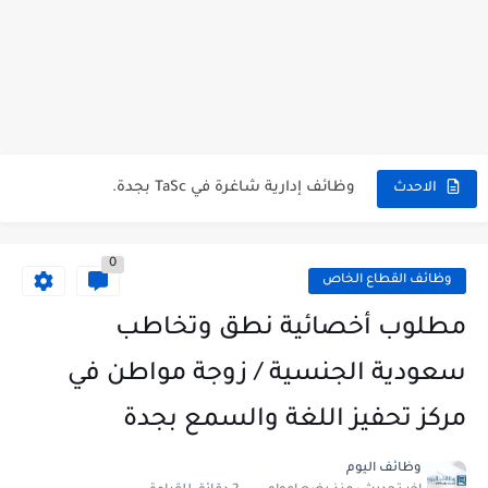
شركة خالد النويصر بجدة تعلن عن توفر وظائف إدارية لحملة...
شركة Gastronomica ME تعلن عن فرص وظيفية شاغرة للخريجين في...
وظائف إدارية شاغرة في TaSc بجدة.
الاحدث
فرص عمل سكرتير/ة في شركة ريد بُلموبايل بالرياض.
0
مستشفى تداوي توفر وظائف للممرضين والممرضات برواتب مجزية في مكة...
وظائف القطاع الخاص
فرص عمل و تدريب للخريجين في بوبا العربية.
مطلوب أخصائية نطق وتخاطب
وظائف اليوم و إعلانات الصحف للمقيمين في السعودية بتاريخ 07/04/2023.
سعودية الجنسية / زوجة مواطن في
وظائف اليوم و إعلانات الصحف للمقيمين في السعودية بتاريخ 24/03/2023.
مركز تحفيز اللغة والسمع بجدة
وظائف إدارية نسائية متوفرة في شركة الجودة و التميز بالجبيل.
وظائف اليوم