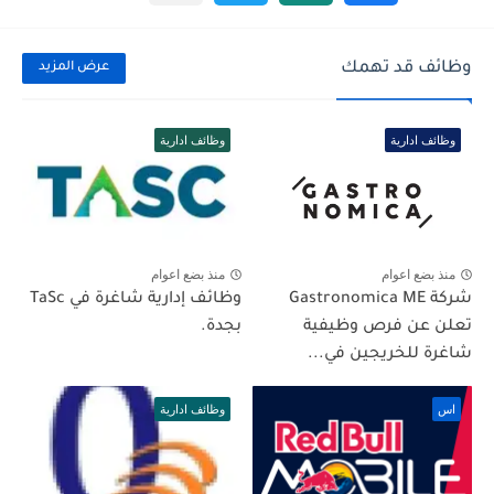
وظائف قد تهمك
عرض المزيد
وظائف ادارية
وظائف ادارية
منذ بضع اعوام
منذ بضع اعوام
شركة Gastronomica ME
وظائف إدارية شاغرة في TaSc
تعلن عن فرص وظيفية
بجدة.
شاغرة للخريجين في...
اس
وظائف ادارية