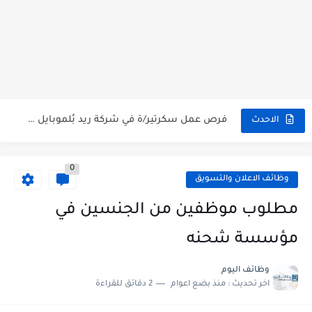
شركة خالد النويصر بجدة تعلن عن توفر وظائف إدارية لحملة...
شركة Gastronomica ME تعلن عن فرص وظيفية شاغرة للخريجين في...
وظائف إدارية شاغرة في TaSc بجدة.
فرص عمل سكرتير/ة في شركة ريد بُلموبايل بالرياض.
الاحدث
مستشفى تداوي توفر وظائف للممرضين والممرضات برواتب مجزية في مكة...
0
فرص عمل و تدريب للخريجين في بوبا العربية.
وظائف الاعلان والتسويق
وظائف اليوم و إعلانات الصحف للمقيمين في السعودية بتاريخ 07/04/2023.
مطلوب موظفين من الجنسين في
وظائف اليوم و إعلانات الصحف للمقيمين في السعودية بتاريخ 24/03/2023.
مؤسسة شحنه
وظائف إدارية نسائية متوفرة في شركة الجودة و التميز بالجبيل.
وظائف اليوم
اخر تحديث :
منذ بضع اعوام
2 دقائق للقراءة
وظائف إدارية نسائية و رجالية لحملة الشهادة الثانوية ...