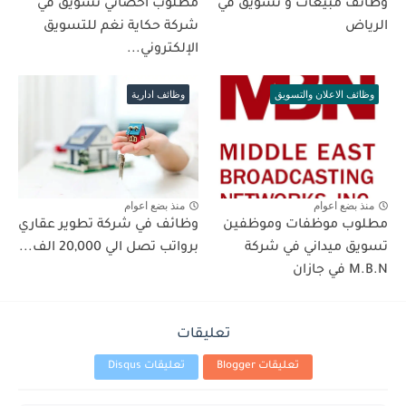
وظائف مبيعات و تسويق في
مطلوب أخصائي تسويق في
الرياض
شركة حكاية نغم للتسويق
الإلكتروني...
وظائف الاعلان والتسويق
وظائف ادارية
منذ بضع اعوام
منذ بضع اعوام
مطلوب موظفات وموظفين
وظائف في شركة تطوير عقاري
تسويق ميداني في شركة
برواتب تصل الي 20,000 الف...
M.B.N في جازان
تعليقات
تعليقات Blogger
تعليقات Disqus