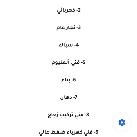
2- كهربائي
3- نجار عام
4- سباك
5- فني ألمنيوم
6- بناء
7- دهان
8- فني تركيب زجاج
9- فني كهرباء ضغط عالي