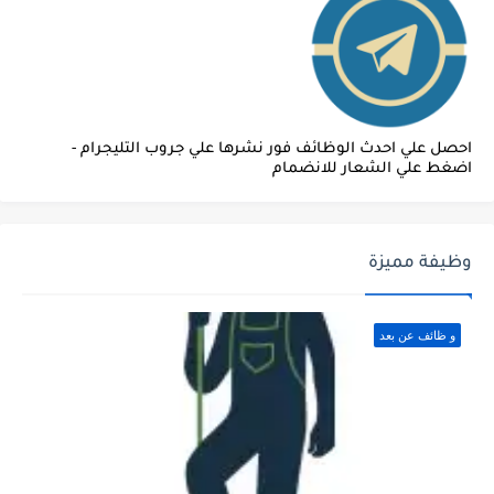
احصل علي احدث الوظائف فور نشرها علي جروب التليجرام -
اضغط علي الشعار للانضمام
وظيفة مميزة
و ظائف عن بعد