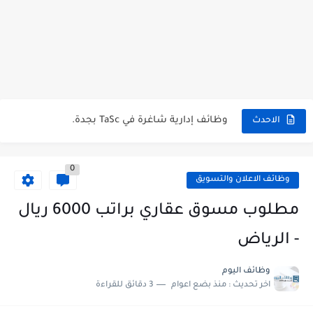
شركة خالد النويصر بجدة تعلن عن توفر وظائف إدارية لحملة...
شركة Gastronomica ME تعلن عن فرص وظيفية شاغرة للخريجين في...
وظائف إدارية شاغرة في TaSc بجدة.
الاحدث
فرص عمل سكرتير/ة في شركة ريد بُلموبايل بالرياض.
0
مستشفى تداوي توفر وظائف للممرضين والممرضات برواتب مجزية في مكة...
وظائف الاعلان والتسويق
فرص عمل و تدريب للخريجين في بوبا العربية.
مطلوب مسوق عقاري براتب 6000 ريال
وظائف اليوم و إعلانات الصحف للمقيمين في السعودية بتاريخ 07/04/2023.
- الرياض
وظائف اليوم و إعلانات الصحف للمقيمين في السعودية بتاريخ 24/03/2023.
وظائف اليوم
اخر تحديث :
منذ بضع اعوام
3 دقائق للقراءة
وظائف إدارية نسائية متوفرة في شركة الجودة و التميز بالجبيل.