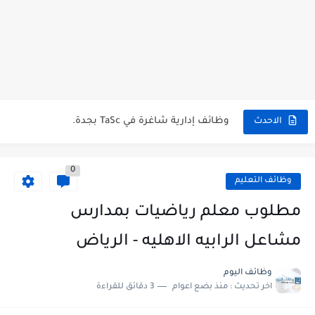
شركة خالد النويصر بجدة تعلن عن توفر وظائف إدارية لحملة...
شركة Gastronomica ME تعلن عن فرص وظيفية شاغرة للخريجين في...
وظائف إدارية شاغرة في TaSc بجدة.
الاحدث
فرص عمل سكرتير/ة في شركة ريد بُلموبايل بالرياض.
0
مستشفى تداوي توفر وظائف للممرضين والممرضات برواتب مجزية في مكة...
وظائف التعليم
فرص عمل و تدريب للخريجين في بوبا العربية.
مطلوب معلم رياضيات بمدارس
وظائف اليوم و إعلانات الصحف للمقيمين في السعودية بتاريخ 07/04/2023.
مشاعل الرابيه الاهليه - الرياض
وظائف اليوم و إعلانات الصحف للمقيمين في السعودية بتاريخ 24/03/2023.
وظائف اليوم
اخر تحديث :
منذ بضع اعوام
3 دقائق للقراءة
وظائف إدارية نسائية متوفرة في شركة الجودة و التميز بالجبيل.