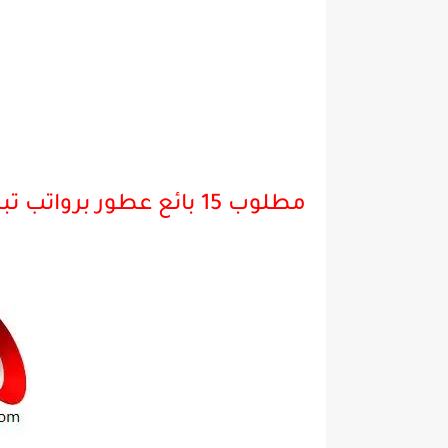
مطلوب 15 بائع عطور برواتب تبدأ من 4500 ريال - الرياض