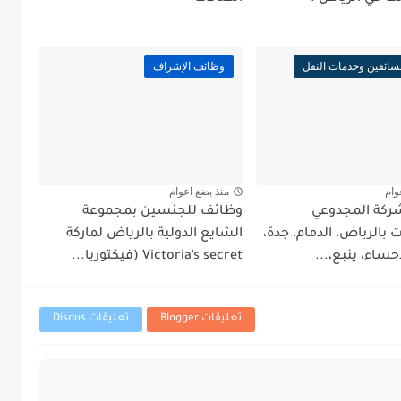
سائقين وخدمات النقل
وظائف الإشراف
وام
منذ بضع اعوام
ركة المجدوعي
وظائف للجنسين بمجموعة
بالرياض، الدمام، جدة،
الشايع الدولية بالرياض لماركة
حساء، ينبع،...
Victoria’s secret (فيكتوريا...
تعليقات Blogger
تعليقات Disqus