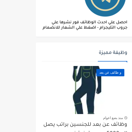
احصل علي احدث الوظائف فور نشرها علي
جروب التليجرام - اضغط علي الشعار للانضمام
وظيفة مميزة
و ظائف عن بعد
منذ بضع اعوام
وظائف عن بعد للجنسين براتب يصل