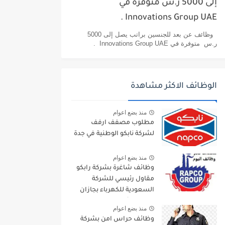
إلى 5000 ر.س متوفرة في
Innovations Group UAE .
وظائف عن بعد للجنسين براتب يصل إلى 5000
ر.س متوفرة في Innovations Group UAE .
الوظائف الاكثر مشاهدة
منذ بضع اعوام
مطلوب مصفف ارفف
لشركة نابكو الوطنية في جدة
منذ بضع اعوام
وظائف شاغرة بشركة رابكو
مقاول رئيسي للشركة
السعودية للكهرباء بجازان
ومقاول لأرامكو السعودية
منذ بضع اعوام
وظائف حراس امن بشركة