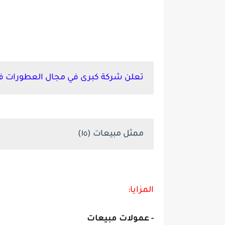
مطلوب 15 بائع عطور برواتب تبدأ من 4500 ريال - الرياض
تعلن شركة كبرى في مجال العطورات في
ممثل مبيعات (١٥)
المزايا:
- عمولات مبيعات