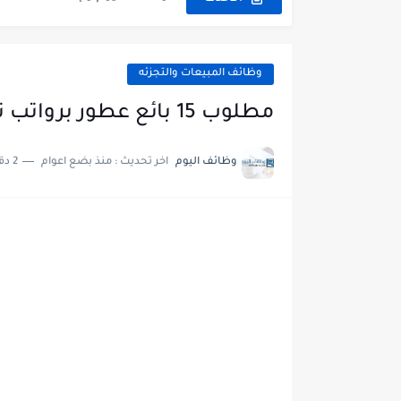
وظائف إدارية نسائية و رجالية ل
وظائف المبيعات والتجزئه
مطلوب 15 بائع عطور برواتب تبدأ من 4500 ريال - الرياض
وظائف اليوم
اخر تحديث :
منذ بضع اعوام
2 دقائق للقراءة