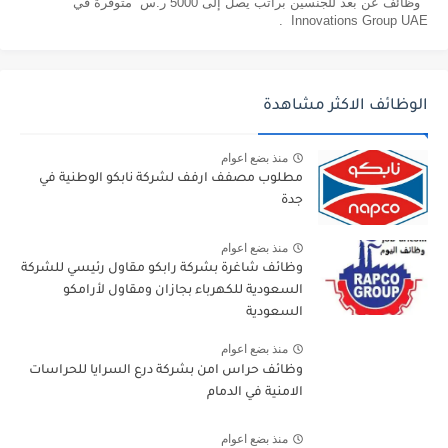
وظائف عن بعد للجنسين براتب يصل إلى 5000 ر.س متوفرة في
Innovations Group UAE .
الوظائف الاكثر مشاهدة
منذ بضع اعوام
مطلوب مصفف ارفف لشركة نابكو الوطنية في
جدة
منذ بضع اعوام
وظائف شاغرة بشركة رابكو مقاول رئيسي للشركة
السعودية للكهرباء بجازان ومقاول لأرامكو
السعودية
منذ بضع اعوام
وظائف حراس امن بشركة درع السرايا للحراسات
الامنية في الدمام
منذ بضع اعوام