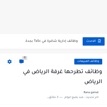
شركة خالد النويصر بجدة تعلن عن توفر وظائف إدارية لحملة...
شركة Gastronomica ME تعلن عن فرص وظيفية شاغرة للخريجين في...
وظائف إدارية شاغرة في TaSc بجدة.
الاحدث
فرص عمل سكرتير/ة في شركة ريد بُلموبايل بالرياض.
0
مستشفى تداوي توفر وظائف للممرضين والممرضات برواتب مجزية في مكة...
وظائف المبيعات
فرص عمل و تدريب للخريجين في بوبا العربية.
وظائف تطرحها غرفة الرياض في
وظائف اليوم و إعلانات الصحف للمقيمين في السعودية بتاريخ 07/04/2023.
الرياض
وظائف اليوم و إعلانات الصحف للمقيمين في السعودية بتاريخ 24/03/2023.
Rana gamal
اخر تحديث :
منذ بضع اعوام
3 دقائق للقراءة
وظائف إدارية نسائية متوفرة في شركة الجودة و التميز بالجبيل.