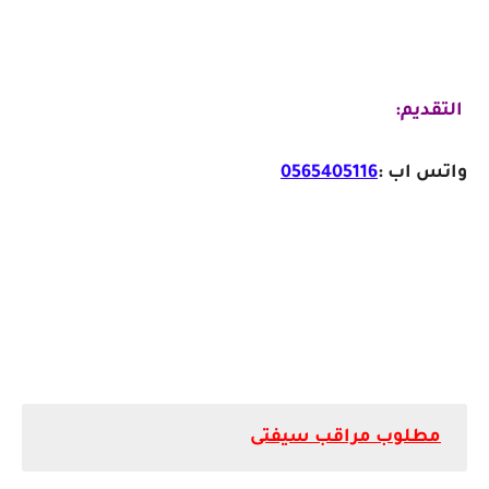
التقديم:
واتس اب :
0565405116
مطلوب مراقب سيفتى