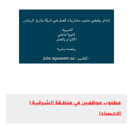
مطلوب موظفــين في منطــقة الشــرقيــة (
الاحــساء)