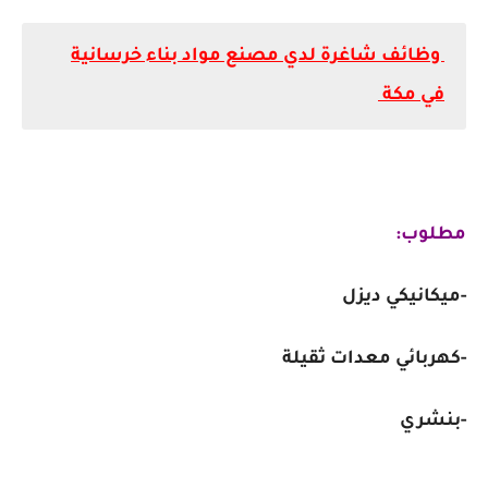
وظائف شاغرة لدي مصنع مواد بناء خرسانية
في مكة
مطلوب:
-ميكانيكي ديزل
-كهربائي معدات ثقيلة
-بنشري