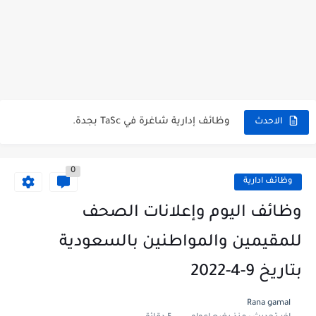
شركة خالد النويصر بجدة تعلن عن توفر وظائف إدارية لحملة...
شركة Gastronomica ME تعلن عن فرص وظيفية شاغرة للخريجين في...
وظائف إدارية شاغرة في TaSc بجدة.
فرص عمل سكرتير/ة في شركة ريد بُلموبايل بالرياض.
الاحدث
مستشفى تداوي توفر وظائف للممرضين والممرضات برواتب مجزية في مكة...
0
فرص عمل و تدريب للخريجين في بوبا العربية.
وظائف ادارية
وظائف اليوم و إعلانات الصحف للمقيمين في السعودية بتاريخ 07/04/2023.
وظائف اليوم وإعلانات الصحف
وظائف اليوم و إعلانات الصحف للمقيمين في السعودية بتاريخ 24/03/2023.
للمقيمين والمواطنين بالسعودية
وظائف إدارية نسائية متوفرة في شركة الجودة و التميز بالجبيل.
بتاريخ 9-4-2022
وظائف إدارية نسائية و رجالية لحملة الشهادة الثانوية ...
Rana gamal