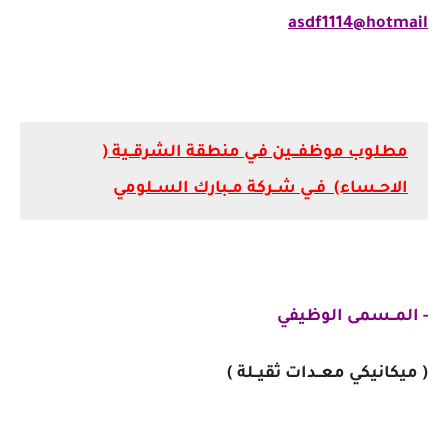
asdf1114@hotmail
مطلوب موظفـــين فـي منطقة الشرقــية (
الاحــساء) فــي شــركة مــبارك الســلومي
- المــسمى الوظيفي
( ميكانيكي معــدات ثقيــلة )