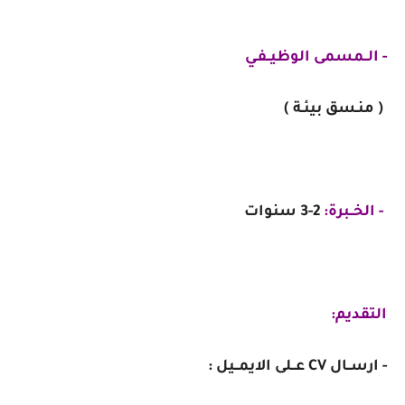
- الــمسمى الوظيــفـي
( منـسق بيئـة )
- الخــبرة:
2-3 سنوات
التقديم:
- ارســال CV عــلى الايمــيل :