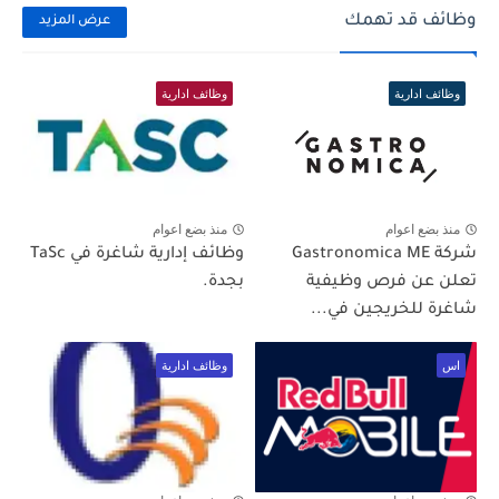
وظائف قد تهمك
عرض المزيد
وظائف ادارية
وظائف ادارية
منذ بضع اعوام
منذ بضع اعوام
شركة Gastronomica ME
وظائف إدارية شاغرة في TaSc
تعلن عن فرص وظيفية
بجدة.
شاغرة للخريجين في...
اس
وظائف ادارية