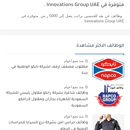
متوفرة في Innovations Group UAE .
وظائف عن بعد للجنسين براتب يصل إلى 5000 ر.س متوفرة في
Innovations Group UAE .
الوظائف الاكثر مشاهدة
منذ بضع اعوام
مطلوب مصفف ارفف لشركة نابكو الوطنية في
جدة
منذ بضع اعوام
وظائف شاغرة بشركة رابكو مقاول رئيسي للشركة
السعودية للكهرباء بجازان ومقاول لأرامكو
السعودية
منذ بضع اعوام
وظائف حراس امن بشركة درع السرايا للحراسات
الامنية في الدمام