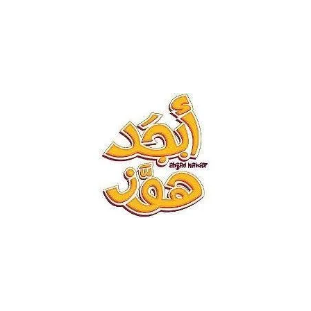
وظائف ادارية للنساء في شركة أبجد هوز براتب يصل إلى 5000 ر.س
بالرياض .