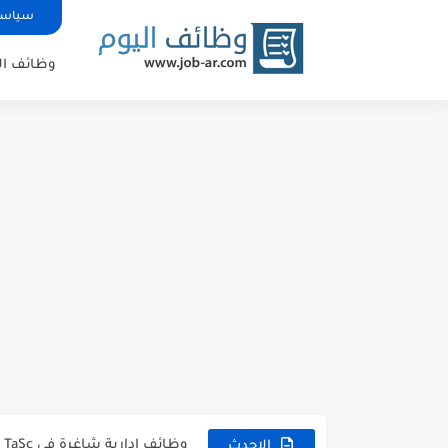
سياسة
وظائف ال
شركة خالد النويصر بجدة تعلن 
شركة Gastronomica ME تعلن عن فرص وظيفية شاغرة للخريجين في...
وظائف إدارية شاغرة في TaSc بجدة.
الاحدث