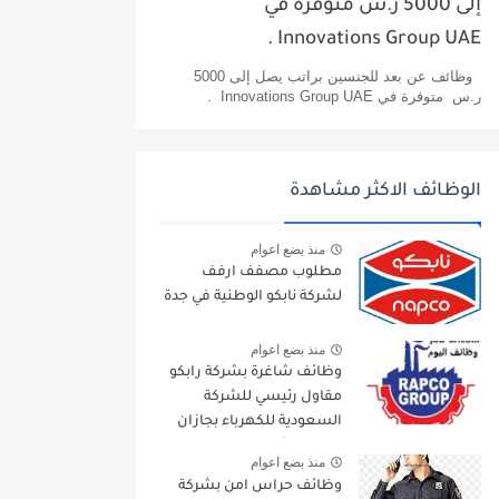
إلى 5000 ر.س متوفرة في
Innovations Group UAE .
وظائف عن بعد للجنسين براتب يصل إلى 5000
ر.س متوفرة في Innovations Group UAE .
الوظائف الاكثر مشاهدة
منذ بضع اعوام
مطلوب مصفف ارفف
لشركة نابكو الوطنية في جدة
منذ بضع اعوام
وظائف شاغرة بشركة رابكو
مقاول رئيسي للشركة
السعودية للكهرباء بجازان
ومقاول لأرامكو السعودية
منذ بضع اعوام
وظائف حراس امن بشركة