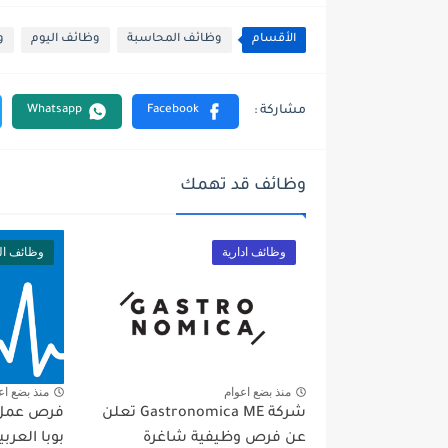
الأقسام
وظائف المحاسبة
وظائف اليوم
و
وظائف قد تهمك
وظائف ادارية
وظائف ال
منذ بضع اعوام
منذ بضع اع
شركة Gastronomica ME تعلن
فرص عمل و
عن فرص وظيفية شاغرة
بوبا العربي