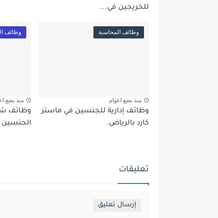
للخريجين في...
وظائف المحاسبة
وظائف ال
منذ بضع اعوام
منذ بضع اع
وظائف إدارية للجنسين في ماستر
وظائف شاغ
كارد بالرياض.
الجنسين با
تعليقات
إرسال تعليق