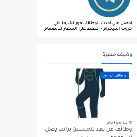
احصل علي احدث الوظائف فور نشرها علي
جروب التليجرام - اضغط علي الشعار للانضمام
وظيفة مميزة
و ظائف عن بعد
منذ بضع اعوام
وظائف عن بعد للجنسين براتب يصل