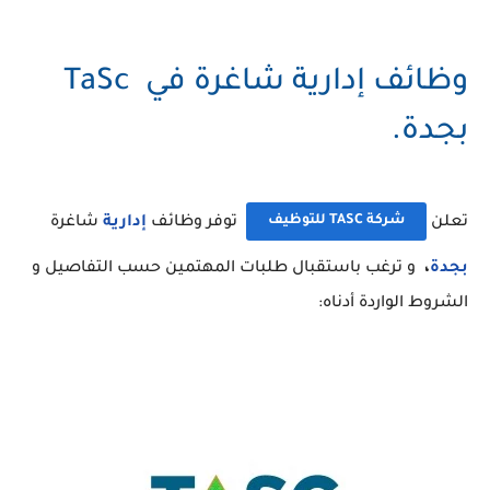
وظائف إدارية شاغرة في TaSc
بجدة.
شركة TASC للتوظيف
تعلن
توفر وظائف
إدارية
شاغرة
بجدة
،
و ترغب باستقبال طلبات المهتمين حسب التفاصيل و
الشروط الواردة أدناه: