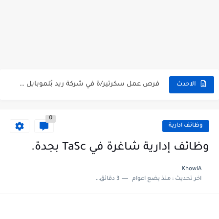
شركة خالد النويصر بجدة تعلن عن توفر وظائف إدارية لحملة...
شركة Gastronomica ME تعلن عن فرص وظيفية شاغرة للخريجين في...
وظائف إدارية شاغرة في TaSc بجدة.
فرص عمل سكرتير/ة في شركة ريد بُلموبايل بالرياض.
الاحدث
مستشفى تداوي توفر وظائف للممرضين والممرضات برواتب مجزية في مكة...
0
فرص عمل و تدريب للخريجين في بوبا العربية.
وظائف ادارية
وظائف اليوم و إعلانات الصحف للمقيمين في السعودية بتاريخ 07/04/2023.
وظائف إدارية شاغرة في TaSc بجدة.
وظائف اليوم و إعلانات الصحف للمقيمين في السعودية بتاريخ 24/03/2023.
KhowlA
اخر تحديث :
منذ بضع اعوام
3 دقائق للقراءة
وظائف إدارية نسائية متوفرة في شركة الجودة و التميز بالجبيل.
وظائف إدارية نسائية و رجالية لحملة الشهادة الثانوية ...