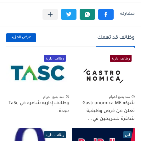
وظائف قد تهمك
عرض المزيد
وظائف ادارية
وظائف ادارية
منذ بضع اعوام
منذ بضع اعوام
شركة Gastronomica ME
وظائف إدارية شاغرة في TaSc
تعلن عن فرص وظيفية
بجدة.
شاغرة للخريجين في...
اس
وظائف ادارية