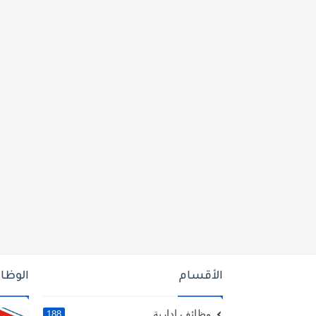
الأقسام
الوظائ
وظائف ادارية
188