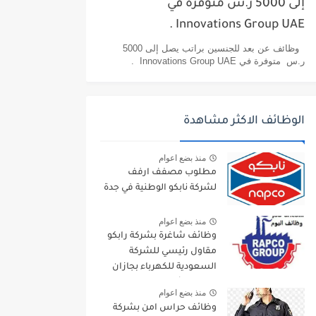
إلى 5000 ر.س متوفرة في
Innovations Group UAE .
وظائف عن بعد للجنسين براتب يصل إلى 5000
ر.س متوفرة في Innovations Group UAE .
الوظائف الاكثر مشاهدة
منذ بضع اعوام
مطلوب مصفف ارفف
لشركة نابكو الوطنية في جدة
منذ بضع اعوام
وظائف شاغرة بشركة رابكو
مقاول رئيسي للشركة
السعودية للكهرباء بجازان
ومقاول لأرامكو السعودية
منذ بضع اعوام
وظائف حراس امن بشركة