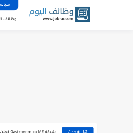
سياسة
وظائف ال
شركة خالد النويصر بجدة تعلن 
شركة Gastronomica ME تعلن عن فرص وظيفية شاغرة للخريجين في...
وظائف إدارية شاغرة في TaSc بجدة.
الاحدث