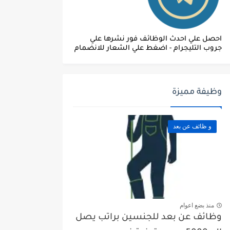
احصل علي احدث الوظائف فور نشرها علي
جروب التليجرام - اضغط علي الشعار للانضمام
وظيفة مميزة
و ظائف عن بعد
منذ بضع اعوام
وظائف عن بعد للجنسين براتب يصل